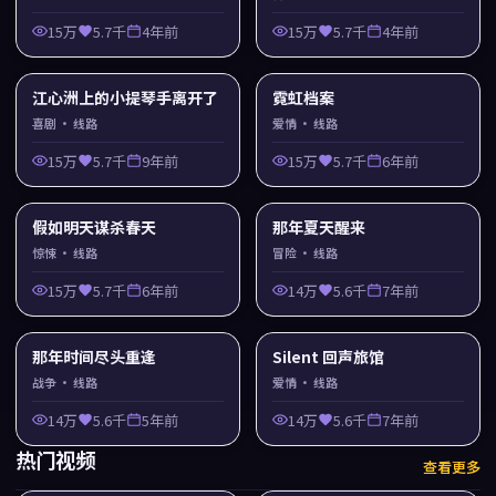
15万
5.7千
4年前
15万
5.7千
4年前
江心洲上的小提琴手离开了
霓虹档案
喜剧
· 线路
爱情
· 线路
15万
5.7千
9年前
15万
5.7千
6年前
假如明天谋杀春天
那年夏天醒来
惊悚
· 线路
冒险
· 线路
15万
5.7千
6年前
14万
5.6千
7年前
那年时间尽头重逢
Silent 回声旅馆
战争
· 线路
爱情
· 线路
14万
5.6千
5年前
14万
5.6千
7年前
热门视频
查看更多