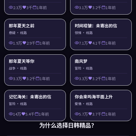
2.3万
3千
1年前
3.1万
3.2千
1年前
那年夏天之前
时间褶皱：未寄出的信
悬疑
· 线路
惊悚
· 线路
1.9万
2.9千
1年前
7.1万
4.1千
1年前
那年夏天等你
南风梦
战争
· 线路
冒险
· 线路
3.3万
3.2千
1年前
3.3万
3.2千
1年前
记忆海关：未寄出的信
你会来吗海平面上升
冒险
· 线路
爱情
· 线路
14万
5.4千
1年前
5.7万
3.7千
1年前
为什么选择
日韩精品
？