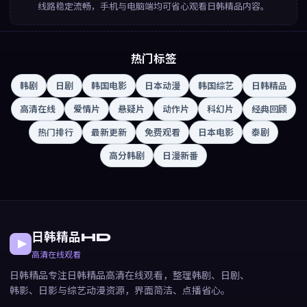
线路稳定流畅，手机与电脑端均可省心观看日韩精品内容。
热门标签
韩剧
日剧
韩国电影
日本动漫
韩国综艺
日韩精品
高清在线
爱情片
悬疑片
动作片
科幻片
经典回顾
热门排行
最新更新
免费观看
日本电影
泰剧
高分韩剧
日漫新番
日韩精品HD
高清在线观看
日韩精品专注日韩精品高清在线观看，整理韩剧、日剧、
韩影、日影与综艺动漫资源，界面简洁、点播省心。