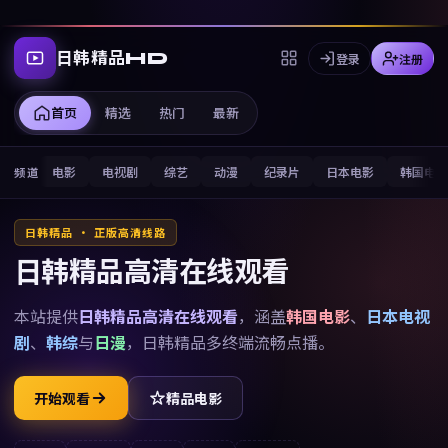
日韩精品HD
登录
注册
首页
精选
热门
最新
电影
电视剧
综艺
动漫
纪录片
日本电影
韩国电
频道
日韩精品 · 正版高清线路
日韩精品高清在线观看
本站提供
日韩精品高清在线观看
，涵盖
韩国电影
、
日本电视
剧
、
韩综
与
日漫
，
日韩精品
多终端流畅点播。
开始观看
精品电影