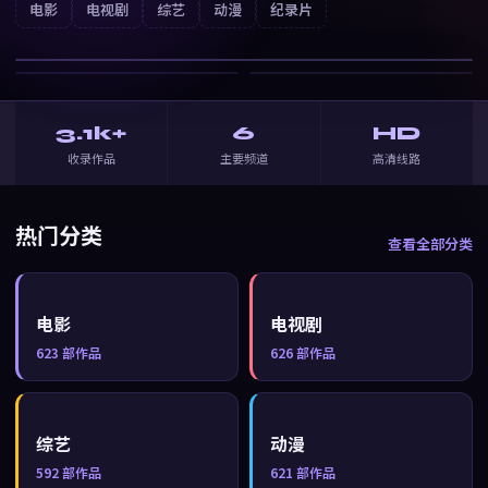
云上诗
电影
电视剧
综艺
动漫
纪录片
战争
· ⭐
7.0
3.1k+
6
HD
收录作品
主要频道
高清线路
热门分类
查看全部分类
电影
电视剧
623
部作品
626
部作品
综艺
动漫
592
部作品
621
部作品