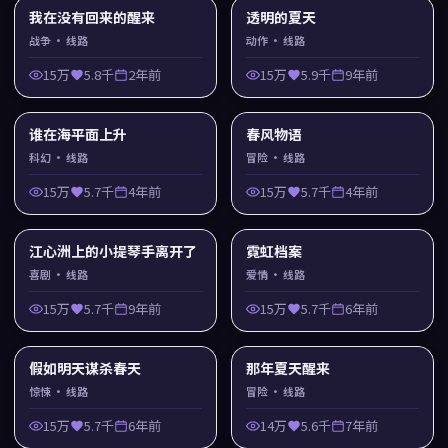
我在没有回来的醒来
透明的夏天
战争
· 线路
动作
· 线路
15万
5.8千
2年前
15万
5.9千
9年前
谁在海平面上升
春风物语
科幻
· 线路
冒险
· 线路
15万
5.7千
4年前
15万
5.7千
4年前
江心洲上的小提琴手离开了
霓虹档案
喜剧
· 线路
爱情
· 线路
15万
5.7千
9年前
15万
5.7千
6年前
假如明天谋杀春天
那年夏天醒来
惊悚
· 线路
冒险
· 线路
15万
5.7千
6年前
14万
5.6千
7年前