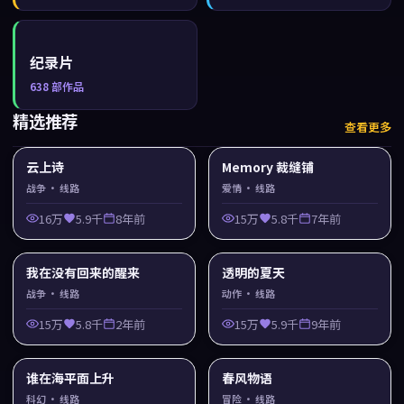
纪录片
638
部作品
精选推荐
查看更多
云上诗
Memory 裁缝铺
战争
· 线路
爱情
· 线路
16万
5.9千
8年前
15万
5.8千
7年前
我在没有回来的醒来
透明的夏天
战争
· 线路
动作
· 线路
15万
5.8千
2年前
15万
5.9千
9年前
谁在海平面上升
春风物语
科幻
· 线路
冒险
· 线路