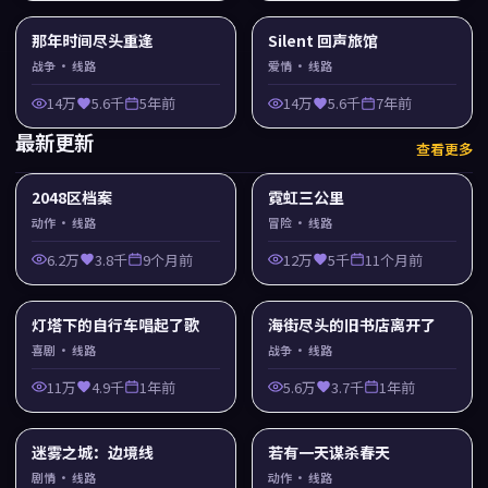
那年时间尽头重逢
Silent 回声旅馆
战争
· 线路
爱情
· 线路
14万
5.6千
5年前
14万
5.6千
7年前
最新更新
查看更多
2048区档案
霓虹三公里
动作
· 线路
冒险
· 线路
6.2万
3.8千
9个月前
12万
5千
11个月前
灯塔下的自行车唱起了歌
海街尽头的旧书店离开了
喜剧
· 线路
战争
· 线路
11万
4.9千
1年前
5.6万
3.7千
1年前
迷雾之城：边境线
若有一天谋杀春天
剧情
· 线路
动作
· 线路